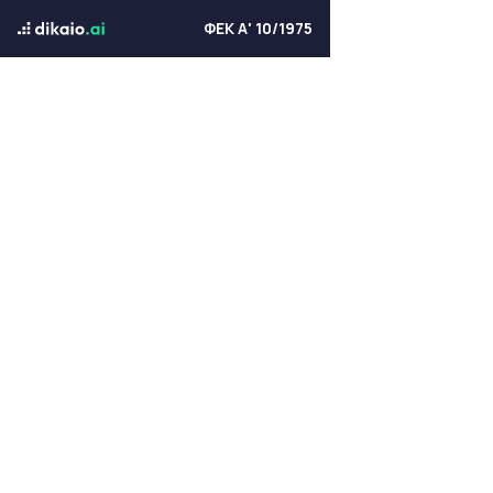
ΦΕΚ Α' 10/1975