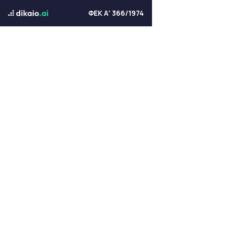
ΦΕΚ Α' 366/1974