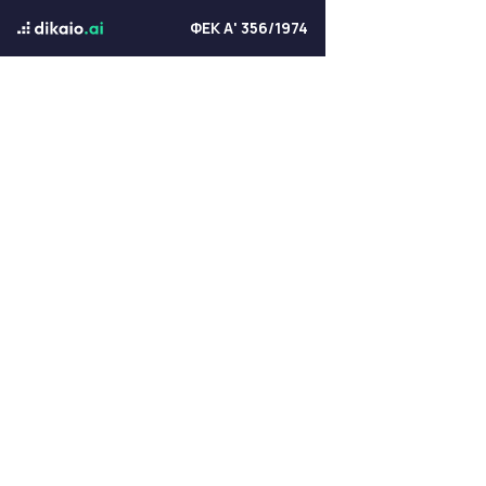
ΦΕΚ Α' 356/1974