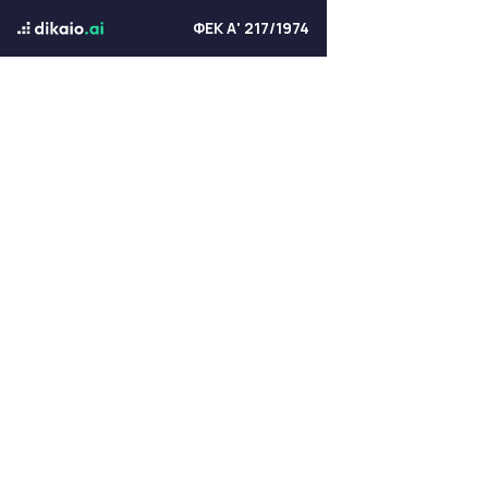
ΦΕΚ Α' 217/1974