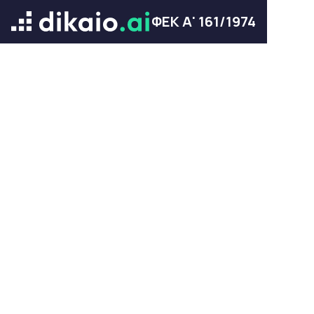
ΦΕΚ Α' 161/1974