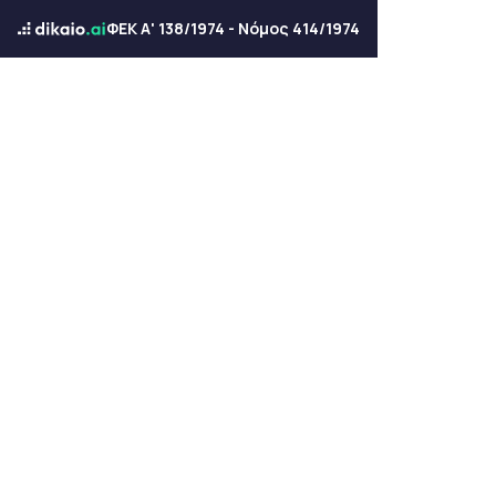
ΦΕΚ Α' 138/1974 - Νόμος 414/1974