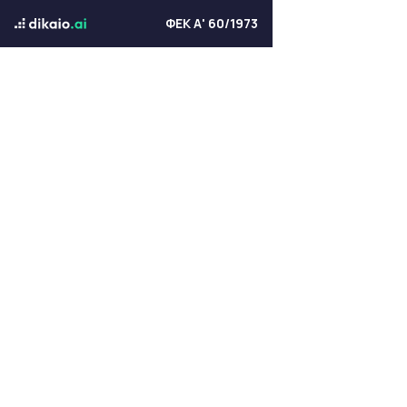
ΦΕΚ Α' 60/1973