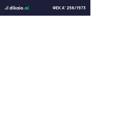
ΦΕΚ Α' 256/1973