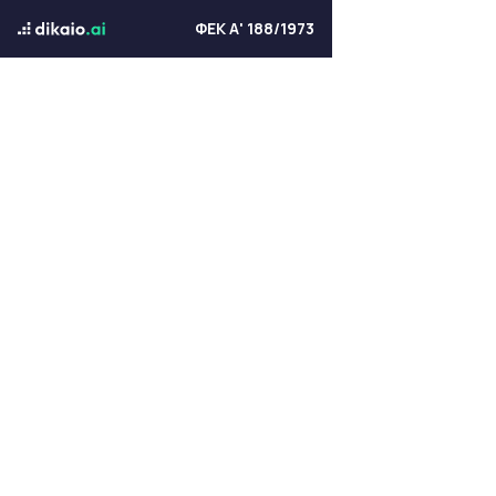
ΦΕΚ Α' 188/1973