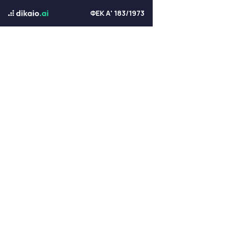
ΦΕΚ Α' 183/1973