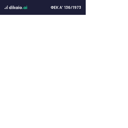
ΦΕΚ Α' 136/1973