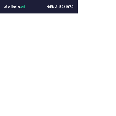
ΦΕΚ Α' 54/1972