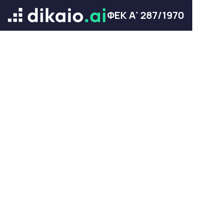
ΦΕΚ Α' 287/1970