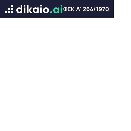
ΦΕΚ Α' 264/1970