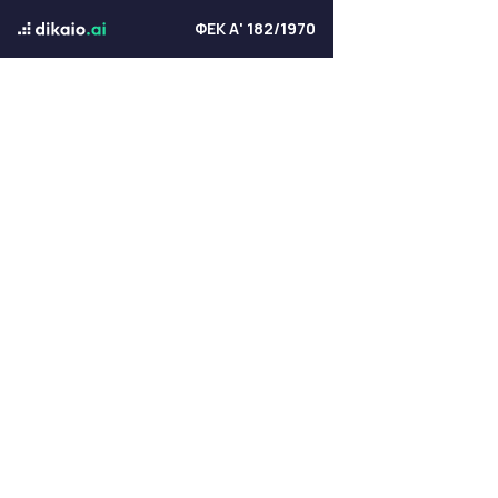
ΦΕΚ Α' 182/1970