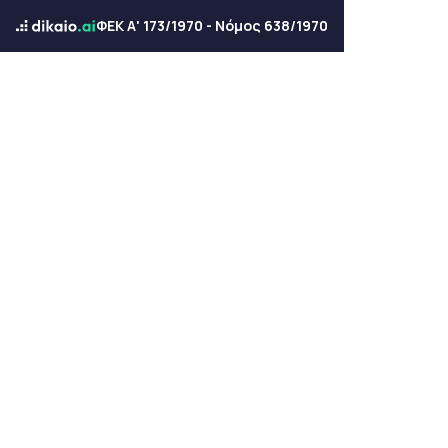
ΦΕΚ Α' 173/1970 - Νόμος 638/1970