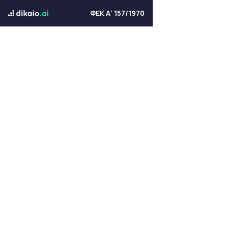
ΦΕΚ Α' 157/1970