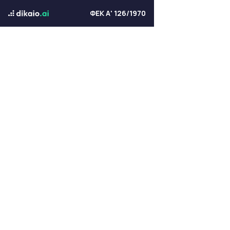
ΦΕΚ Α' 126/1970