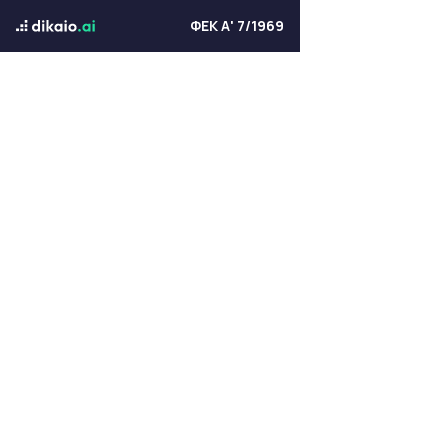
ΦΕΚ Α' 7/1969