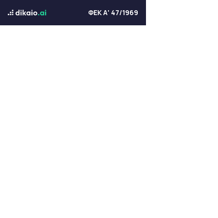
ΦΕΚ Α' 47/1969