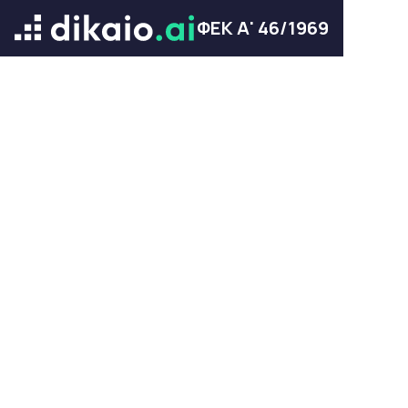
ΦΕΚ Α' 46/1969