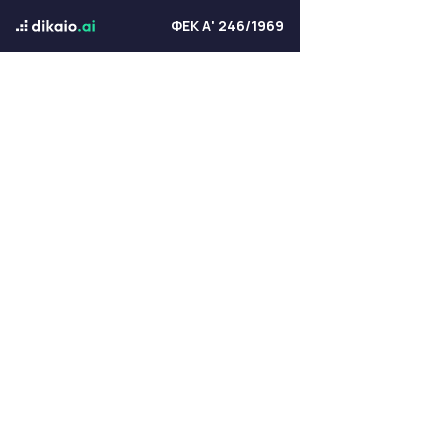
ΦΕΚ Α' 246/1969