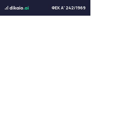
ΦΕΚ Α' 242/1969