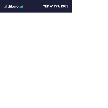
ΦΕΚ Α' 153/1969