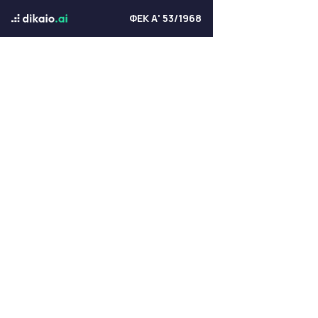
ΦΕΚ Α' 53/1968