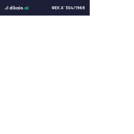
ΦΕΚ Α' 304/1968