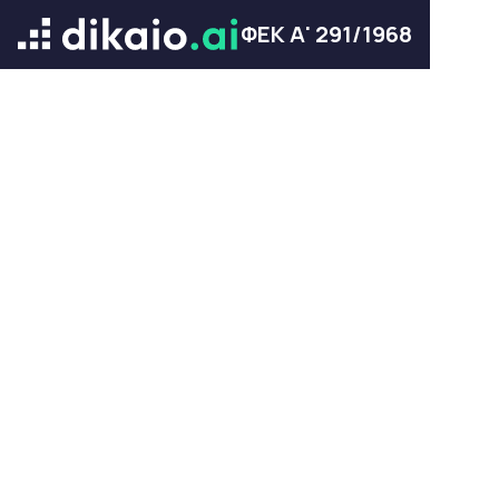
ΦΕΚ Α' 291/1968