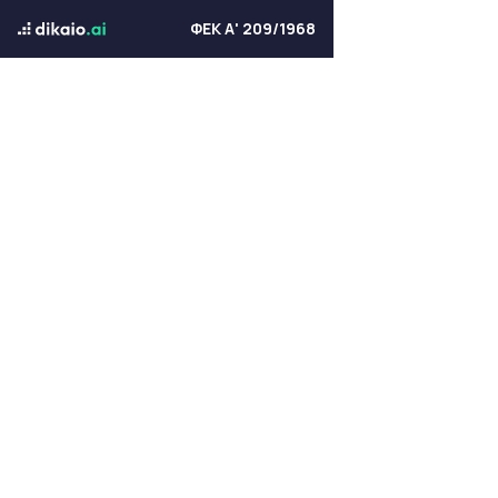
ΦΕΚ Α' 209/1968