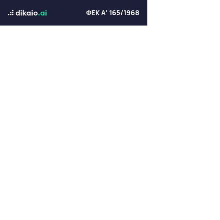
ΦΕΚ Α' 165/1968