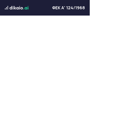
ΦΕΚ Α' 124/1968