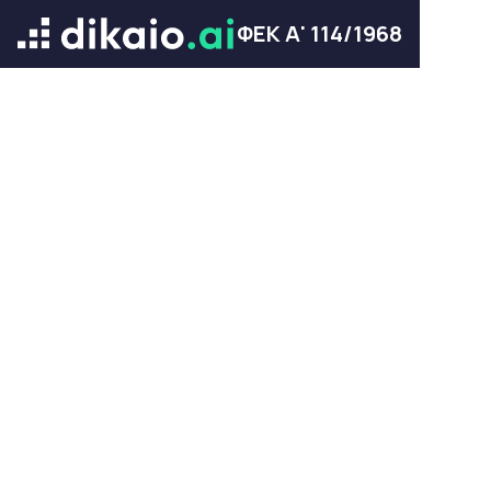
ΦΕΚ Α' 114/1968