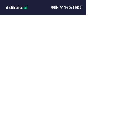
ΦΕΚ Α' 145/1967