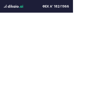
ΦΕΚ Α' 182/1966