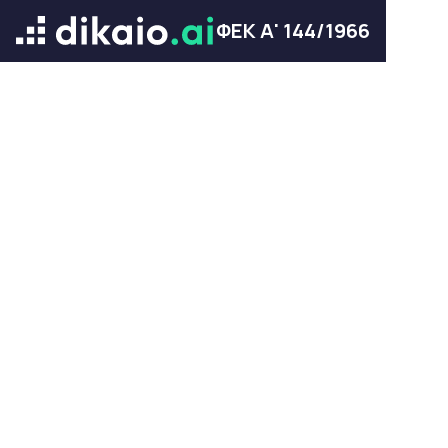
ΦΕΚ Α' 144/1966