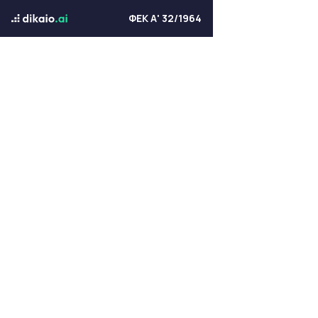
ΦΕΚ Α' 32/1964