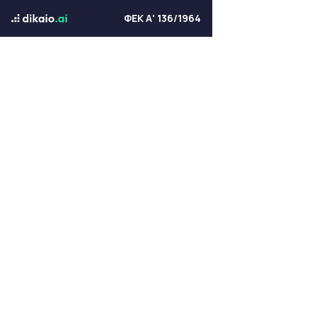
ΦΕΚ Α' 136/1964