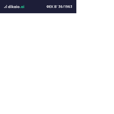
ΦΕΚ Β' 36/1963