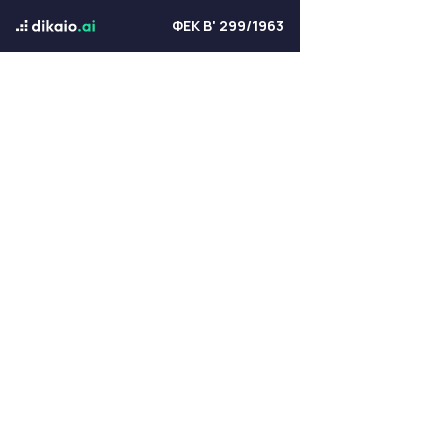
ΦΕΚ Β' 299/1963