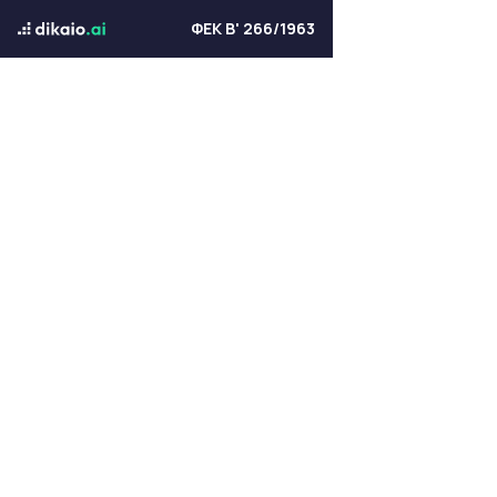
ΦΕΚ Β' 266/1963