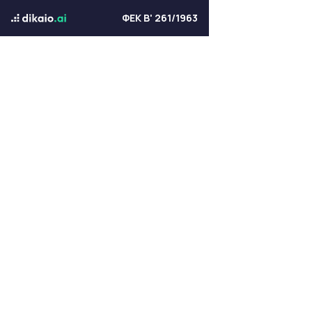
ΦΕΚ Β' 261/1963