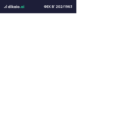
ΦΕΚ Β' 202/1963