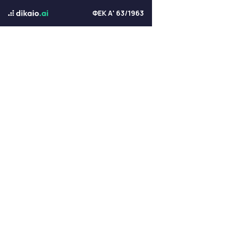
ΦΕΚ Α' 63/1963