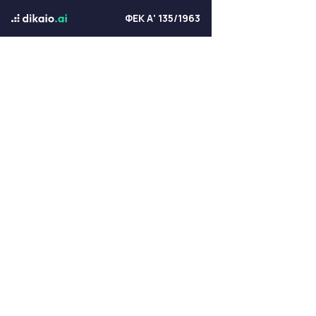
ΦΕΚ Α' 135/1963