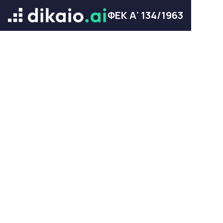
ΦΕΚ Α' 134/1963