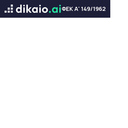
ΦΕΚ Α' 149/1962