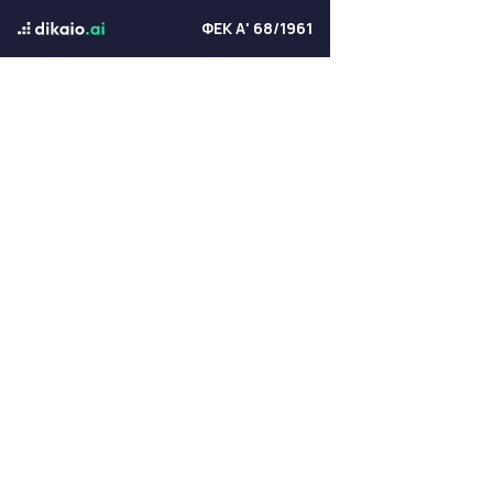
ΦΕΚ Α' 68/1961