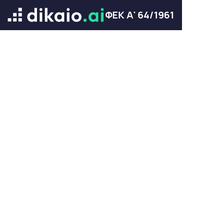
ΦΕΚ Α' 64/1961