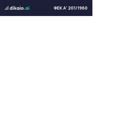
ΦΕΚ Α' 201/1960