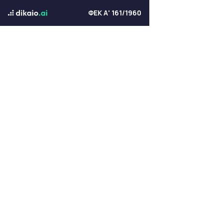
ΦΕΚ Α' 161/1960